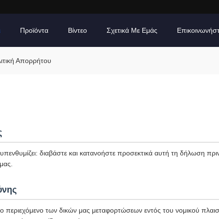
ι
Προϊόντα
Βίντεο
Σχετικά Με Εμάς
Επικοινωνήσ
λιτική Απορρήτου
ς
πενθυμίζει: διαβάστε και κατανοήστε προσεκτικά αυτή τη δήλωση πριν
μας.
ύνης
το περιεχόμενο των δικών μας μεταφορτώσεων εντός του νομικού πλαισί