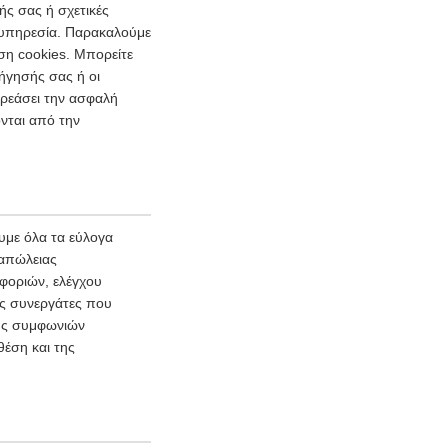
ής σας ή σχετικές
ι υπηρεσία. Παρακαλούμε
ση cookies. Μπορείτε
ήγησής σας ή οι
ρεάσει την ασφαλή
νται από την
με όλα τα εύλογα
 απώλειας
φοριών, ελέγχου
ύς συνεργάτες που
φής συμφωνιών
θέση και της