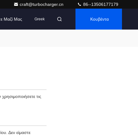
craft@turbocharger.cn
86--13506177179
τε Μαζί Μας
Κουβέντα
Greek
 χρησιμοποιήσετε τις
ου. Δεν είμαστε