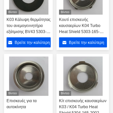
Βίντεο
Βίντεο
K03 Κάλυψη θερμότητας
Κουτί επισκευής
του ανεμογεννητήρα
καυσαερίων K04 Turbo
εξάτμισης BV43 5303-
Heat Shield 5303-165-
970-0122/ 5303-970-
2015
Βρείτε την καλύτερη
Βρείτε την καλύτερη
0137/ 5303-970-0139
τιμή
τιμή
Βίντεο
Βίντεο
Επισκευές για τα
Κίτ επισκευής καυσαερίων
αυτοκίνητα
K03 / K04 Turbo Heat
Shield 5304-165-2002