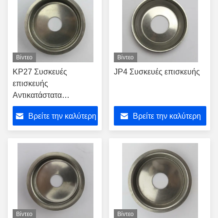
Βίντεο
Βίντεο
KP27 Συσκευές
JP4 Συσκευές επισκευής
επισκευής
Αντικατάστατα
Συσκευάσματα
Βρείτε την καλύτερη
Βρείτε την καλύτερη
Εκπομπές
τουρβοσυμπιεστή
τιμή
τιμή
Θερμική ασπίδα
τουρβοσυμπιεστή
Βίντεο
Βίντεο