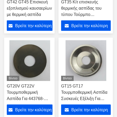
GT42 GT45 Επισκευή
GT35 Κίτ επισκευής
εξοπλισμού καυσαερίων
θερμικής ασπίδας του
με θερμική ασπίδα
τύπου Τούρμπο
Αντικατασκευές για το
Βρείτε την καλύτερη
Βρείτε την καλύτερη
447553-0005 Τούρμπο
τιμή
τιμή
Βίντεο
Βίντεο
GT20V GT22V
GT15 GT17
Τουρμποθερμική
Τουρμποθερμική Ασπίδα
Ασπίδα Για 443768-
Συσκευές Εξέλιξη Για
0003
434302-0001 436494-
Βρείτε την καλύτερη
Βρείτε την καλύτερη
Τουρμποσυμπιεστή
0001 Τουρμποφόρτιση