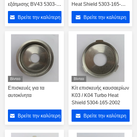
εξάτμισης BV43 5303-
Heat Shield 5303-165-
970-0122/ 5303-970-
2015
Βρείτε την καλύτερη
Βρείτε την καλύτερη
0137/ 5303-970-0139
τιμή
τιμή
Βίντεο
Βίντεο
Επισκευές για τα
Κίτ επισκευής καυσαερίων
αυτοκίνητα
K03 / K04 Turbo Heat
Shield 5304-165-2002
Βρείτε την καλύτερη
Βρείτε την καλύτερη
τιμή
τιμή