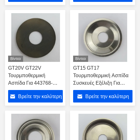
τιμή
τιμή
Βίντεο
Βίντεο
GT20V GT22V
GT15 GT17
Τουρμποθερμική
Τουρμποθερμική Ασπίδα
Ασπίδα Για 443768-
Συσκευές Εξέλιξη Για
0003
434302-0001 436494-
Βρείτε την καλύτερη
Βρείτε την καλύτερη
Τουρμποσυμπιεστή
0001 Τουρμποφόρτιση
Αντικατάστατα
τιμή
τιμή