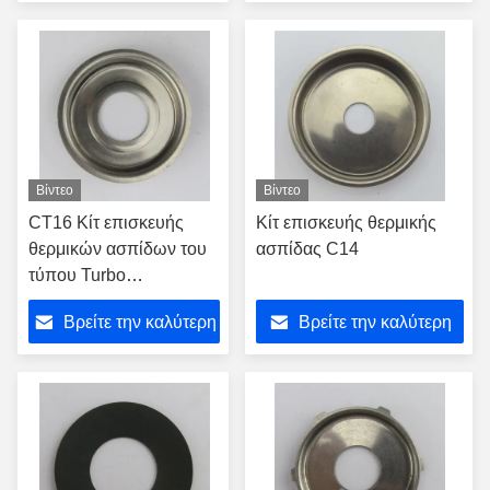
Αντικατάστατα
τιμή
τιμή
Βίντεο
Βίντεο
CT16 Κίτ επισκευής
Κίτ επισκευής θερμικής
θερμικών ασπίδων του
ασπίδας C14
τύπου Turbo
Εναλλακτικά αξεσουάρ
Βρείτε την καλύτερη
Βρείτε την καλύτερη
Εκπομπή για 17201-
30030 17201-30120
τιμή
τιμή
Τυποφόρτιση