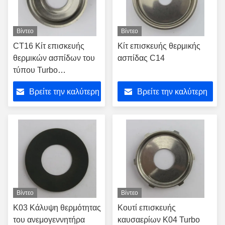
Βίντεο
Βίντεο
CT16 Κίτ επισκευής
Κίτ επισκευής θερμικής
θερμικών ασπίδων του
ασπίδας C14
τύπου Turbo
Εναλλακτικά αξεσουάρ
Βρείτε την καλύτερη
Βρείτε την καλύτερη
Εκπομπή για 17201-
30030 17201-30120
τιμή
τιμή
Τυποφόρτιση
Βίντεο
Βίντεο
K03 Κάλυψη θερμότητας
Κουτί επισκευής
του ανεμογεννητήρα
καυσαερίων K04 Turbo