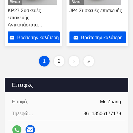
Βίντεο
Βίντεο
KP27 Συσκευές
JP4 Συσκευές επισκευής
επισκευής
Αντικατάστατα
Συσκευάσματα
Βρείτε την καλύτερη
Βρείτε την καλύτερη
Εκπομπές
τουρβοσυμπιεστή
τιμή
τιμή
Θερμική ασπίδα
τουρβοσυμπιεστή
1
2
Επαφές
Επαφές:
Mr. Zhang
Τηλεφώνημα:
86--13506177179