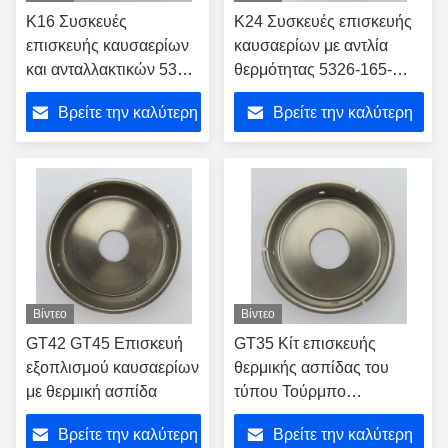
K16 Συσκευές
K24 Συσκευές επισκευής
επισκευής καυσαερίων
καυσαερίων με αντλία
και ανταλλακτικών 5316-
θερμότητας 5326-165-
165-2000
2007
Βρείτε την καλύτερη
Βρείτε την καλύτερη
τιμή
τιμή
Βίντεο
Βίντεο
GT42 GT45 Επισκευή
GT35 Κίτ επισκευής
εξοπλισμού καυσαερίων
θερμικής ασπίδας του
με θερμική ασπίδα
τύπου Τούρμπο
Αντικατασκευές για το
Βρείτε την καλύτερη
Βρείτε την καλύτερη
447553-0005 Τούρμπο