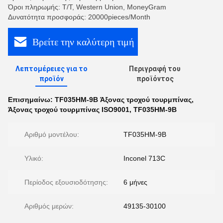
Όροι πληρωμής: T/T, Western Union, MoneyGram
Δυνατότητα προσφοράς: 20000pieces/Month
Βρείτε την καλύτερη τιμή
Λεπτομέρειες για το
Περιγραφή του
προϊόν
προϊόντος
Επισημαίνω:
TF035HM-9B Άξονας τροχού τουρμπίνας
,
Άξονας τροχού τουρμπίνας ISO9001
,
TF035HM-9B
Αριθμό μοντέλου:
TF035HM-9B
Υλικό:
Inconel 713C
Περίοδος εξουσιοδότησης:
6 μήνες
Αριθμός μερών:
49135-30100