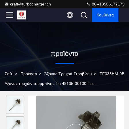
craft@turbocharger.cn
86--13506177179
Κουβέντα
προϊόντα
Σπίτι
>
Προϊόντα
>
Άξονας Τροχού Στροβίλου
>
TF035HM-9B
Άξονας τροχών τουρμπίνης Για 49135-30100 Για
τουρβοσυμπιεστές