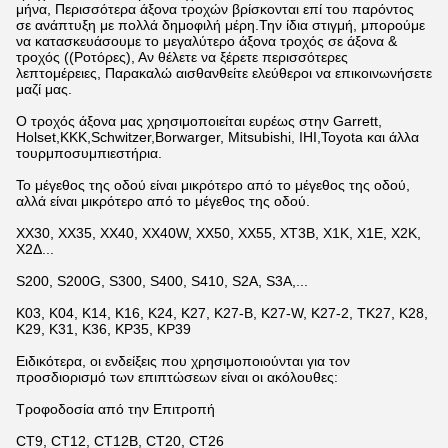
μήνα, Περισσότερα άξονα τροχών βρίσκονται επί του παρόντος
σε ανάπτυξη με πολλά δημοφιλή μέρη.Την ίδια στιγμή, μπορούμε
να κατασκευάσουμε το μεγαλύτερο άξονα τροχός σε άξονα &
τροχός ((Ροτόρες), Αν θέλετε να ξέρετε περισσότερες
λεπτομέρειες, Παρακαλώ αισθανθείτε ελεύθεροι να επικοινωνήσετε
μαζί μας.
Ο τροχός άξονα μας χρησιμοποιείται ευρέως στην Garrett,
Holset,KKK,Schwitzer,Borwarger, Mitsubishi, IHI,Toyota και άλλα
τουρμποσυμπιεστήρια.
Το μέγεθος της οδού είναι μικρότερο από το μέγεθος της οδού,
αλλά είναι μικρότερο από το μέγεθος της οδού.
ΧΧ30, ΧΧ35, ΧΧ40, ΧΧ40W, ΧΧ50, ΧΧ55, ΧΤ3Β, Χ1Κ, Χ1Ε, Χ2Κ,
Χ2Δ...
S200, S200G, S300, S400, S410, S2A, S3A,...
K03, K04, K14, K16, K24, K27, K27-B, K27-W, K27-2, TK27, K28,
K29, K31, K36, KP35, KP39
Ειδικότερα, οι ενδείξεις που χρησιμοποιούνται για τον
προσδιορισμό των επιπτώσεων είναι οι ακόλουθες:
Τροφοδοσία από την Επιτροπή
CT9, CT12, CT12B, CT20, CT26