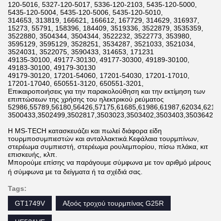
120-5016, 5327-120-5017, 5336-120-2103, 5435-120-5000,
5435-120-5004, 5435-120-5006, 5435-120-5010,
314653, 313819, 166621, 166612, 167729, 314629, 316937,
15273, 55791, 158396, 184409, 3519336, 3522879, 3535359,
3522880, 3504344, 3504344, 3522232, 3522773, 353980,
3595129, 3595129, 3528251, 3534287, 3521033, 3521034,
3524031, 3522075, 3590433, 314653, 171231
49135-30100, 49177-30130, 49177-30300, 49189-30100,
49183-30100, 49179-30130
49179-30120, 17201-54060, 17201-54030, 17201-17010,
17201-17040, 650551-3120, 650551-3201,
Επικαιροποιήσεις για την παρακολούθηση και την εκτίμηση των
επιπτώσεων της χρήσης του ηλεκτρικού ρεύματος
52986,55789,56180,56426,57175,61685,61986,61987,62034,6211
3500433,3502499,3502817,3503023,3503402,3503403,3503642,3
Η MS-TECH κατασκευάζει και πωλεί διάφορα είδη
τουρμποσυμπιεστών και ανταλλακτικά.Κεφάλαια τουρμπίνων,
στερέωμα συμπιεστή, στερέωμα ρουλεμπορίου, πίσω πλάκα, κιτ
επισκευής, κλπ.
Μπορούμε επίσης να παράγουμε σύμφωνα με τον αριθμό μέρους
ή σύμφωνα με τα δείγματα ή τα σχέδιά σας.
Tags:
GT1749V
Αξοός τροχού τουρμπίνας G25R