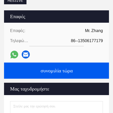
HE531VE
Επαφές
Επαφές:
Mr. Zhang
Τηλεφώνημα:
86--13506177179
συνομιλία τώρα
Μας ταχυδρομήστε