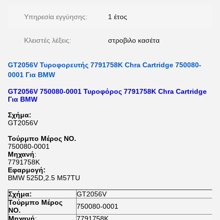
Υπηρεσία εγγύησης:
1 έτος
Κλειστές λέξεις:
στροβιλο κασέτα
GT2056V Τυροφορευτής 7791758K Chra Cartridge 750080-
0001 Για BMW
GT2056V 750080-0001 Τυροφόρος 7791758K Chra Cartridge
Για BMW
Σχήμα:
GT2056V
Τούρμπο Μέρος ΝΟ.
750080-0001
Μηχανή
:
7791758K
Εφαρμογή:
BMW 525D,2.5 M57TU
Σχήμα:
GT2056V
Τούρμπο Μέρος
750080-0001
ΝΟ.
Μηχανή
:
7791758K