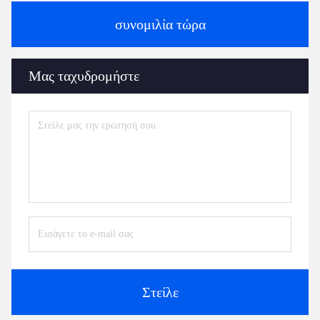
συνομιλία τώρα
Μας ταχυδρομήστε
Στείλε