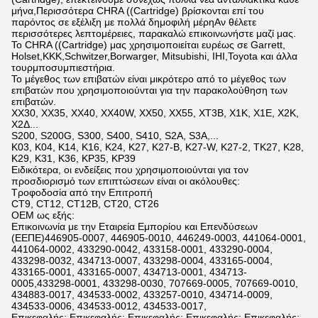
μήνα,Περισσότερα CHRA ((Cartridge) βρίσκονται επί του
παρόντος σε εξέλιξη με πολλά δημοφιλή μέρηΑν θέλετε
περισσότερες λεπτομέρειες, παρακαλώ επικοινωνήστε μαζί μας.
Το CHRA ((Cartridge) μας χρησιμοποιείται ευρέως σε Garrett,
Holset,KKK,Schwitzer,Borwarger, Mitsubishi, IHI,Toyota και άλλα
τουρμποσυμπιεστήρια.
Το μέγεθος των επιβατών είναι μικρότερο από το μέγεθος των
επιβατών που χρησιμοποιούνται για την παρακολούθηση των
επιβατών.
ΧΧ30, ΧΧ35, ΧΧ40, ΧΧ40W, ΧΧ50, ΧΧ55, ΧΤ3Β, Χ1Κ, Χ1Ε, Χ2Κ,
Χ2Δ...
S200, S200G, S300, S400, S410, S2A, S3A,...
K03, K04, K14, K16, K24, K27, K27-B, K27-W, K27-2, TK27, K28,
K29, K31, K36, KP35, KP39
Ειδικότερα, οι ενδείξεις που χρησιμοποιούνται για τον
προσδιορισμό των επιπτώσεων είναι οι ακόλουθες:
Τροφοδοσία από την Επιτροπή
CT9, CT12, CT12B, CT20, CT26
OEM ως εξής:
Επικοινωνία με την Εταιρεία Εμπορίου και Επενδύσεων
(ΕΕΠΕ)446905-0007, 446905-0010, 446249-0003, 441064-0001,
441064-0002, 433290-0042, 433158-0001, 433290-0004,
433298-0032, 434713-0007, 433298-0004, 433165-0004,
433165-0001, 433165-0007, 434713-0001, 434713-
0005,433298-0001, 433298-0030, 707669-0005, 707669-0010,
434883-0017, 434533-0002, 433257-0010, 434714-0009,
434533-0006, 434533-0012, 434533-0017,
Επικεφαλής: Επικεφαλής: Επικεφαλής: Επικεφαλής: Επικεφαλής: