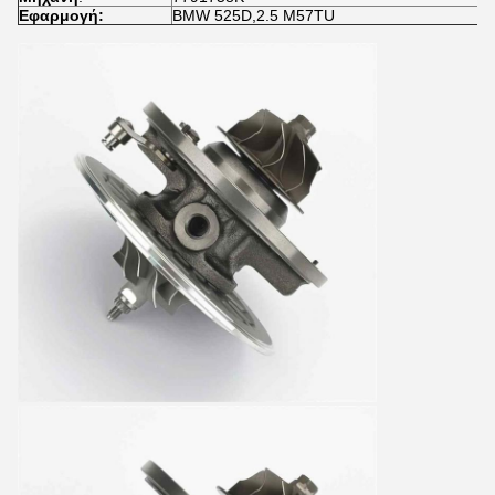
Εφαρμογή:
BMW 525D,2.5 M57TU