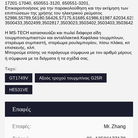
17201-17040, 650551-3120, 650551-3201,
Επικαιροποιήσεις για την παρακολούθηση και την εκτίμηση των
επιπτώσεων της χρήσης του ηλεκτρικού ρεύματος
52986,55789,56180,56426,57175,61685,61986,61987,62034,6211
3500433,3502499,3502817,3503023,3503402,3503403,3503642,3
Η MS-TECH κατασκευάζει και πωλεί διάφορα είδη
τουρμποσυμπιεστών και ανταλλακτικά.Κεφάλαια τουρμπίνων,
στερέωμα συμπιεστή, στερέωμα ρουλεμπορίου, πίσω πλάκα, κιτ
επισκευής, κλπ.
Μπορούμε επίσης να παράγουμε σύμφωνα με τον αριθμό μέρους
ή σύμφωνα με τα δείγματα ή τα σχέδιά σας.
Tags:
GT1749V
Αξοός τροχού τουρμπίνας G25R
HE531VE
Επαφές
Επαφές:
Mr. Zhang