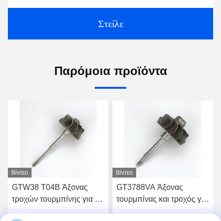
Στείλε
Παρόμοια προϊόντα
Βίντεο
Βίντεο
GTW38 T04B Άξονας
GT3788VA Άξονας
τροχών τουρμπίνης για τα
τουρμπίνας και τροχός για
τουρμποσυμπιεστήρια
759331-22 848212-2