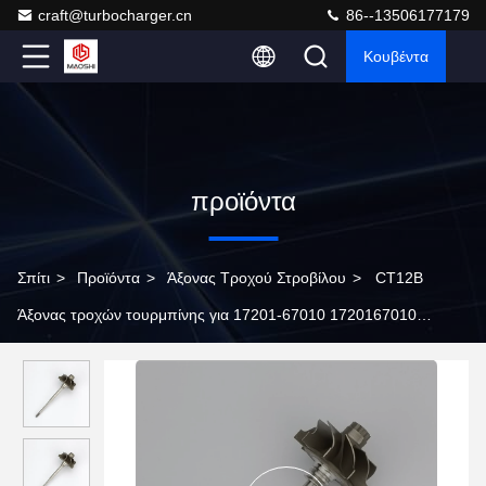
craft@turbocharger.cn
86--13506177179
Κουβέντα
προϊόντα
Σπίτι
>
Προϊόντα
>
Άξονας Τροχού Στροβίλου
>
CT12B
Άξονας τροχών τουρμπίνης για 17201-67010 1720167010
17201-67040 1720167040 Τουρβοσυμπιεστές