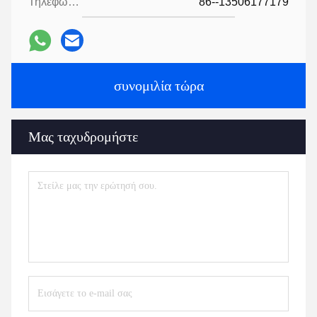
Τηλεφώνημα:
86--13506177179
συνομιλία τώρα
Μας ταχυδρομήστε