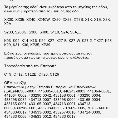
Το μέγεθος της οδού είναι μικρότερο από το μέγεθος της οδού,
αλλά είναι μικρότερο από το μέγεθος της οδού.
ΧΧ30, ΧΧ35, ΧΧ40, ΧΧ40W, ΧΧ50, ΧΧ55, ΧΤ3Β, Χ1Κ, Χ1Ε, Χ2Κ,
Χ2Δ...
S200, S200G, S300, S400, S410, S2A, S3A,...
K03, K04, K14, K16, K24, K27, K27-B, K27-W, K27-2, TK27, K28,
K29, K31, K36, KP35, KP39
Ειδικότερα, οι ενδείξεις που χρησιμοποιούνται για τον
προσδιορισμό των επιπτώσεων είναι οι ακόλουθες:
Τροφοδοσία από την Επιτροπή
CT9, CT12, CT12B, CT20, CT26
OEM ως εξής:
Επικοινωνία με την Εταιρεία Εμπορίου και Επενδύσεων
(ΕΑΕ)446905-0007, 446905-0010, 446249-0003, 441064-0001,
441064-0002, 433290-0042, 433158-0001, 433290-0004,
433298-0032, 434713-0007, 433298-0004, 433165-0004,
433165-0001, 433165-0007, 434713-0001, 434713-
0005,433298-0001, 433298-0030, 707669-0005, 707669-0010,
434883-0017, 434533-0002, 433257-0010, 434714-0009,
434533-0006, 434533-0012, 434533-0017,