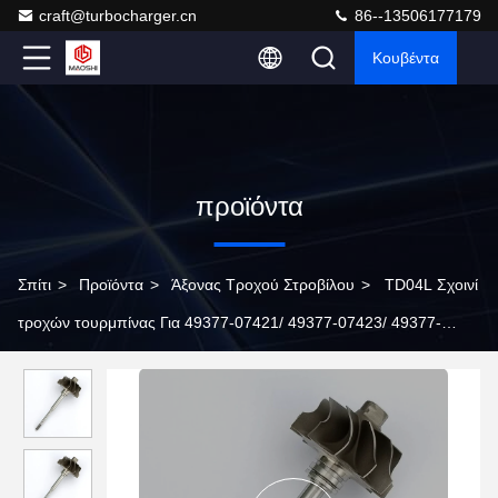
craft@turbocharger.cn
86--13506177179
Κουβέντα
προϊόντα
Σπίτι
>
Προϊόντα
>
Άξονας Τροχού Στροβίλου
>
TD04L Σχοινί
τροχών τουρμπίνας Για 49377-07421/ 49377-07423/ 49377-
07424/ 49377-07426