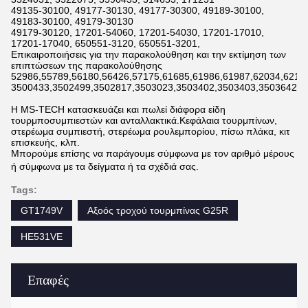
49135-30100, 49177-30130, 49177-30300, 49189-30100,
49183-30100, 49179-30130
49179-30120, 17201-54060, 17201-54030, 17201-17010,
17201-17040, 650551-3120, 650551-3201,
Επικαιροποιήσεις για την παρακολούθηση και την εκτίμηση των
επιπτώσεων της παρακολούθησης
52986,55789,56180,56426,57175,61685,61986,61987,62034,6211
3500433,3502499,3502817,3503023,3503402,3503403,3503642,3
Η MS-TECH κατασκευάζει και πωλεί διάφορα είδη
τουρμποσυμπιεστών και ανταλλακτικά.Κεφάλαια τουρμπίνων,
στερέωμα συμπιεστή, στερέωμα ρουλεμπορίου, πίσω πλάκα, κιτ
επισκευής, κλπ.
Μπορούμε επίσης να παράγουμε σύμφωνα με τον αριθμό μέρους
ή σύμφωνα με τα δείγματα ή τα σχέδιά σας.
Tags:
GT1749V
Αξοός τροχού τουρμπίνας G25R
HE531VE
Επαφές