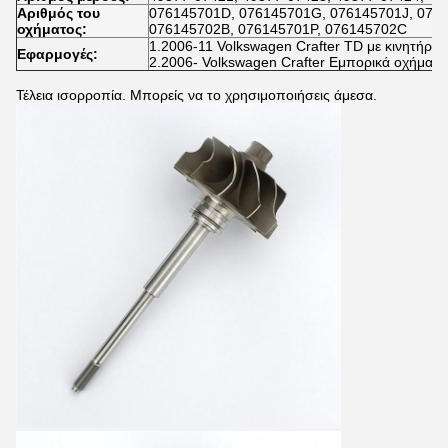
Αριθμός του
076145701D, 076145701G, 076145701J, 076
οχήματος:
076145702B, 076145701P, 076145702C
1.2006-11 Volkswagen Crafter TD με κινητήρα 
Εφαρμογές:
2.2006- Volkswagen Crafter Εμπορικά οχήματα
Τέλεια ισορροπία. Μπορείς να το χρησιμοποιήσεις άμεσα.