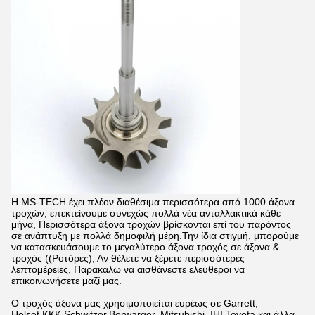
Η MS-TECH έχει πλέον διαθέσιμα περισσότερα από 1000 άξονα
τροχών, επεκτείνουμε συνεχώς πολλά νέα ανταλλακτικά κάθε
μήνα, Περισσότερα άξονα τροχών βρίσκονται επί του παρόντος
σε ανάπτυξη με πολλά δημοφιλή μέρη.Την ίδια στιγμή, μπορούμε
να κατασκευάσουμε το μεγαλύτερο άξονα τροχός σε άξονα &
τροχός ((Ροτόρες), Αν θέλετε να ξέρετε περισσότερες
λεπτομέρειες, Παρακαλώ να αισθάνεστε ελεύθεροι να
επικοινωνήσετε μαζί μας.
Ο τροχός άξονα μας χρησιμοποιείται ευρέως σε Garrett,
Holset,KKK,Schwitzer,Borwarger, Mitsubishi, IHI,Toyota και άλλα