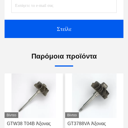
Στείλε
Παρόμοια προϊόντα
Βίντεο
Βίντεο
GTW38 T04B Άξονας
GT3788VA Άξονας