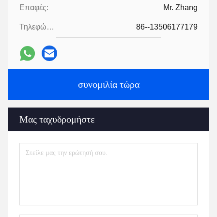
Επαφές:
Mr. Zhang
Τηλεφώνημα:
86--13506177179
συνομιλία τώρα
Μας ταχυδρομήστε