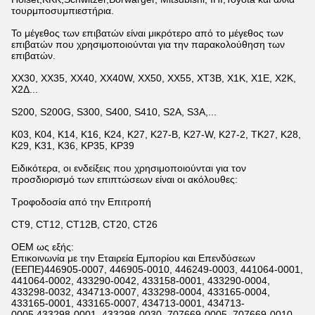
τουρμποσυμπιεστήρια.
Το μέγεθος των επιβατών είναι μικρότερο από το μέγεθος των
επιβατών που χρησιμοποιούνται για την παρακολούθηση των
επιβατών.
ΧΧ30, ΧΧ35, ΧΧ40, ΧΧ40W, ΧΧ50, ΧΧ55, ΧΤ3Β, Χ1Κ, Χ1Ε, Χ2Κ,
Χ2Δ...
S200, S200G, S300, S400, S410, S2A, S3A,...
K03, K04, K14, K16, K24, K27, K27-B, K27-W, K27-2, TK27, K28,
K29, K31, K36, KP35, KP39
Ειδικότερα, οι ενδείξεις που χρησιμοποιούνται για τον
προσδιορισμό των επιπτώσεων είναι οι ακόλουθες:
Τροφοδοσία από την Επιτροπή
CT9, CT12, CT12B, CT20, CT26
OEM ως εξής:
Επικοινωνία με την Εταιρεία Εμπορίου και Επενδύσεων
(ΕΕΠΕ)446905-0007, 446905-0010, 446249-0003, 441064-0001,
441064-0002, 433290-0042, 433158-0001, 433290-0004,
433298-0032, 434713-0007, 433298-0004, 433165-0004,
433165-0001, 433165-0007, 434713-0001, 434713-
0005,433298-0001, 433298-0030, 707669-0005, 707669-0010,