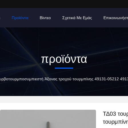
ι
Προϊόντα
Βίντεο
Σχετικά Με Εμάς
Επικοινωνήσ
προϊόντα
υρβοτουρμποσυμπιεστή Άξονας τροχού τουρμπίνης 49131-05212 491
ΤΔ03 του
τουρμπίν