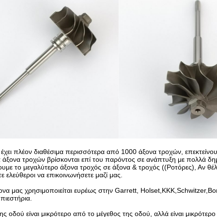
χει πλέον διαθέσιμα περισσότερα από 1000 άξονα τροχών, επεκτείνου
 άξονα τροχών βρίσκονται επί του παρόντος σε ανάπτυξη με πολλά δημ
υμε το μεγαλύτερο άξονα τροχός σε άξονα & τροχός ((Ροτόρες), Αν θέλ
ε ελεύθεροι να επικοινωνήσετε μαζί μας.
να μας χρησιμοποιείται ευρέως στην Garrett, Holset,KKK,Schwitzer,Borw
πιεστήρια.
ης οδού είναι μικρότερο από το μέγεθος της οδού, αλλά είναι μικρότερ