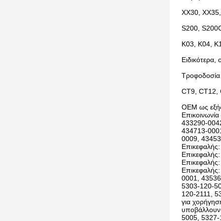
ΧΧ30, ΧΧ35,
S200, S200G
K03, K04, K
Ειδικότερα, 
Τροφοδοσία
CT9, CT12,
OEM ως εξή
Επικοινωνία
433290-0042
434713-0001
0009, 43453
Επικεφαλής:
Επικεφαλής:
Επικεφαλής:
Επικεφαλής:
0001, 43536
5303-120-50
120-2111, 5
για χορήγησ
υποβάλλουν 
5005, 5327-