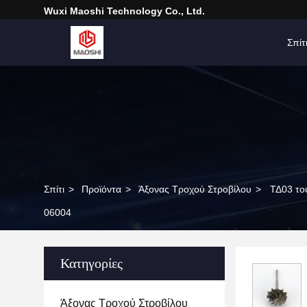
Wuxi Maoshi Technology Co., Ltd.
Σπίτ
Σπίτι
>
Προϊόντα
>
Άξονας Τροχού Στροβίλου
>
ΤΔ03 το
06004
Κατηγορίες
Άξονας Τροχού Στροβίλου