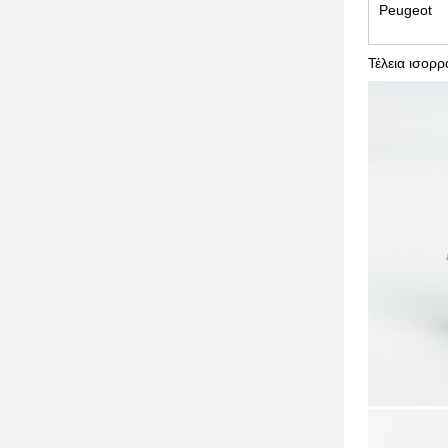
Peugeot
Τέλεια ισορ