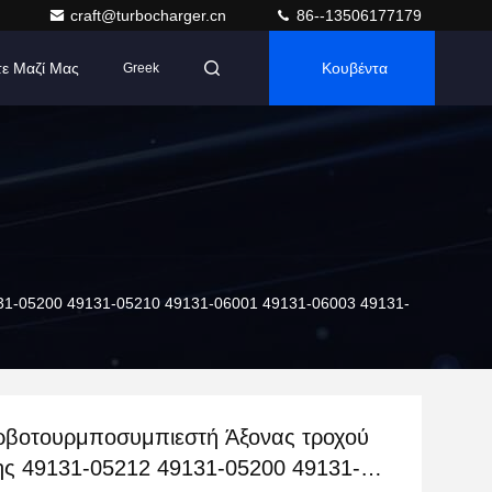
craft@turbocharger.cn
86--13506177179
τε Μαζί Μας
Κουβέντα
Greek
31-05200 49131-05210 49131-06001 49131-06003 49131-
ρβοτουρμποσυμπιεστή Άξονας τροχού
ης 49131-05212 49131-05200 49131-