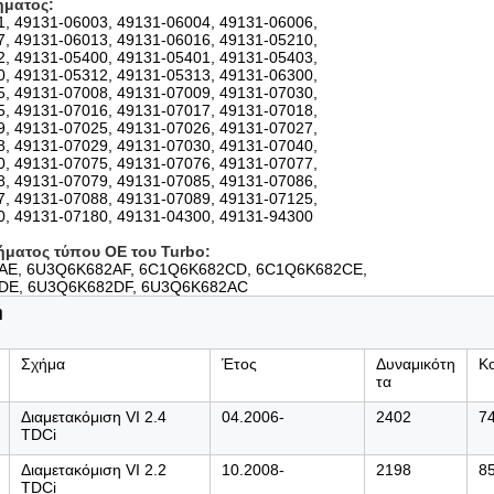
ήματος
:
, 49131-06003, 49131-06004, 49131-06006,
, 49131-06013, 49131-06016, 49131-05210,
, 49131-05400, 49131-05401, 49131-05403,
, 49131-05312, 49131-05313, 49131-06300,
, 49131-07008, 49131-07009, 49131-07030,
, 49131-07016, 49131-07017, 49131-07018,
, 49131-07025, 49131-07026, 49131-07027,
, 49131-07029, 49131-07030, 49131-07040,
, 49131-07075, 49131-07076, 49131-07077,
, 49131-07079, 49131-07085, 49131-07086,
, 49131-07088, 49131-07089, 49131-07125,
0, 49131-07180, 49131-04300, 49131-94300
ήματος τύπου OE του Turbo:
AE, 6U3Q6K682AF, 6C1Q6K682CD, 6C1Q6K682CE,
DE, 6U3Q6K682DF, 6U3Q6K682AC
ή
Σχήμα
Έτος
Δυναμικότη
Κ
τα
Διαμετακόμιση VI 2.4
04.2006-
2402
7
TDCi
Διαμετακόμιση VI 2.2
10.2008-
2198
8
TDCi