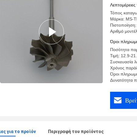
05210 49
Λεπτομέρειες 
Τόπος καταγω
Μάρκα: MS-
Πιστοποίηση:
Αριθμό μοντέ
Όροι πληρωμή
Ποσότητα παρ
Τιμή: 12.9-21
Συσκευασία λε
Χρόνος παρά
Όροι πληρωμή
Δυνατότητα 
Βρεί
ες για το προϊόν
Περιγραφή του προϊόντος