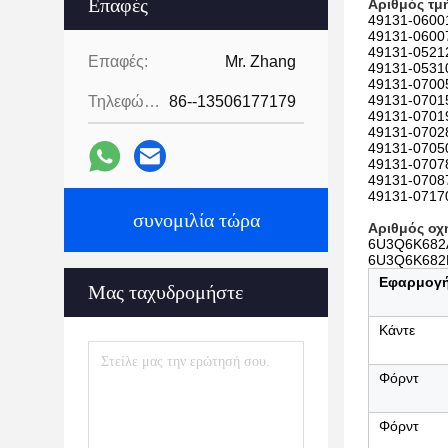
Επαφές
Αριθμός τμ
49131-06001
49131-06007
49131-05212
Επαφές:
Mr. Zhang
49131-05310
49131-07005
49131-07015
Τηλεφώνημα:
86--13506177179
49131-07019
49131-07028
49131-07050
49131-07078
49131-07087
49131-0717
συνομιλία τώρα
Αριθμός οχ
6U3Q6K682
6U3Q6K682
Εφαρμογ
Μας ταχυδρομήστε
Κάντε
Φόρντ
Φόρντ