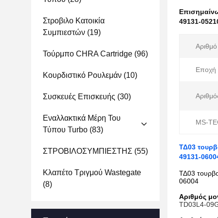
Επισημαίν
Στροβιλο Κατοικία
49131-0521
Συμπιεστών
(19)
Αριθμό
Τούρμπο CHRA Cartridge
(96)
Εποχή 
Κουρδιστικό Ρουλεμάν
(10)
Αριθμό
Συσκευές Επισκευής
(30)
Εναλλακτικά Μέρη Του
MS-TE
Τύπου Turbo
(83)
ΤΔ03 τουρβ
ΣΤΡΟΒΙΛΟΣΥΜΠΙΕΣΤΗΣ
(55)
49131-0600
Κλαπέτο Τριγμού Wastegate
ΤΔ03 τουρβ
06004
(8)
Αριθμός μο
TD03L4-09G