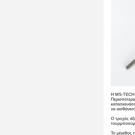
Η MS-TECH έ
Περισσότερα
κατασκευάσο
να αισθάνεστ
Ο τροχός άξο
τουρμποσυμ
Το μέγεθος τ