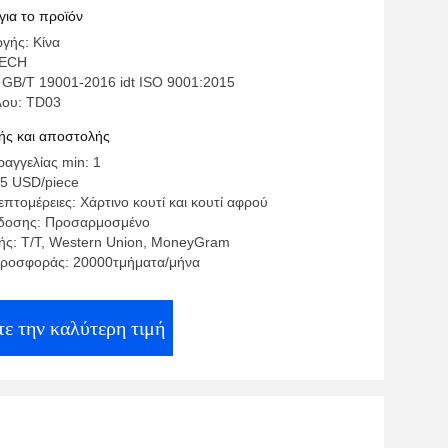
131-06001 49131-06003 49131-06004
για το προϊόν
γής: Κίνα
TECH
 GB/T 19001-2016 idt ISO 9001:2015
λου: TD03
ς και αποστολής
αγγελίας min: 1
.5 USD/piece
πτομέρειες: Χάρτινο κουτί και κουτί αφρού
δοσης: Προσαρμοσμένο
ς: T/T, Western Union, MoneyGram
προσφοράς: 20000τμήματα/μήνα
τε την καλύτερη τιμή