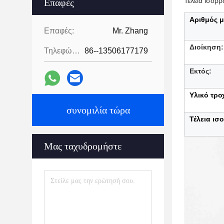
Τέλεια ισορ
Επαφές
Αριθμός 
Επαφές:
Mr. Zhang
Διοίκηση:
Τηλεφώνημα:
86--13506177179
Εκτός:
Υλικό τρο
συνομιλία τώρα
Τέλεια ισ
Μας ταχυδρομήστε