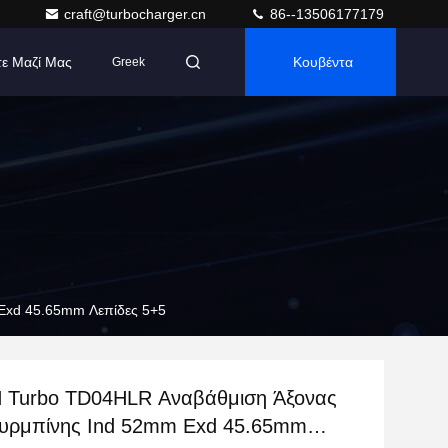
craft@turbocharger.cn
86--13506177179
τε Μαζί Μας
Κουβέντα
Greek
Exd 45.65mm Λεπίδες 5+5
Turbo TD04HLR Αναβάθμιση Άξονας
ουρμπίνης Ind 52mm Exd 45.65mm