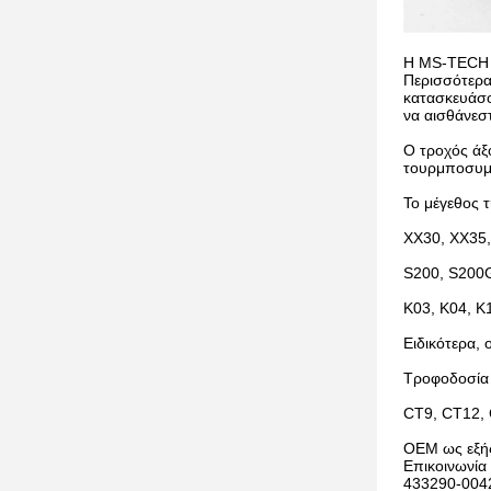
Η MS-TECH έ
Περισσότερα
κατασκευάσο
να αισθάνεστ
Ο τροχός άξο
τουρμποσυμ
Το μέγεθος τ
ΧΧ30, ΧΧ35,
S200, S200G
K03, K04, K
Ειδικότερα, 
Τροφοδοσία
CT9, CT12,
OEM ως εξή
Επικοινωνία
433290-0042