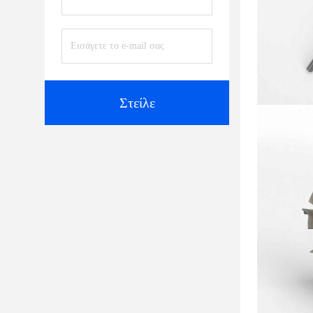
Στείλε