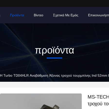
ι
Προϊόντα
Βίντεο
Σχετικά Με Εμάς
Επικοινωνήσ
προϊόντα
 Turbo TD04HLR Αναβάθμιση Άξονας τροχού τουρμπίνης Ind 52mm 
MS-TECH 
τροχού τ