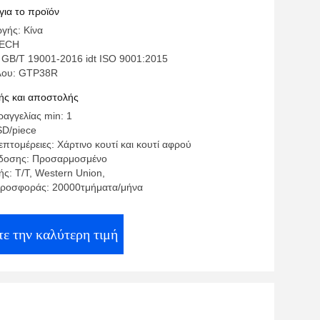
5+5
για το προϊόν
γής: Κίνα
TECH
 GB/T 19001-2016 idt ISO 9001:2015
έλου: GTP38R
ς και αποστολής
αγγελίας min: 1
SD/piece
πτομέρειες: Χάρτινο κουτί και κουτί αφρού
δοσης: Προσαρμοσμένο
ς: T/T, Western Union,
προσφοράς: 20000τμήματα/μήνα
τε την καλύτερη τιμή