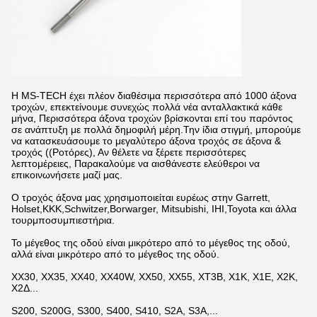
Η MS-TECH έχει πλέον διαθέσιμα περισσότερα από 1000 άξονα
τροχών, επεκτείνουμε συνεχώς πολλά νέα ανταλλακτικά κάθε
μήνα, Περισσότερα άξονα τροχών βρίσκονται επί του παρόντος
σε ανάπτυξη με πολλά δημοφιλή μέρη.Την ίδια στιγμή, μπορούμε
να κατασκευάσουμε το μεγαλύτερο άξονα τροχός σε άξονα &
τροχός ((Ροτόρες), Αν θέλετε να ξέρετε περισσότερες
λεπτομέρειες, Παρακαλούμε να αισθάνεστε ελεύθεροι να
επικοινωνήσετε μαζί μας.
Ο τροχός άξονα μας χρησιμοποιείται ευρέως στην Garrett,
Holset,KKK,Schwitzer,Borwarger, Mitsubishi, IHI,Toyota και άλλα
τουρμποσυμπιεστήρια.
Το μέγεθος της οδού είναι μικρότερο από το μέγεθος της οδού,
αλλά είναι μικρότερο από το μέγεθος της οδού.
ΧΧ30, ΧΧ35, ΧΧ40, ΧΧ40W, ΧΧ50, ΧΧ55, ΧΤ3Β, Χ1Κ, Χ1Ε, Χ2Κ,
Χ2Δ...
S200, S200G, S300, S400, S410, S2A, S3A,...