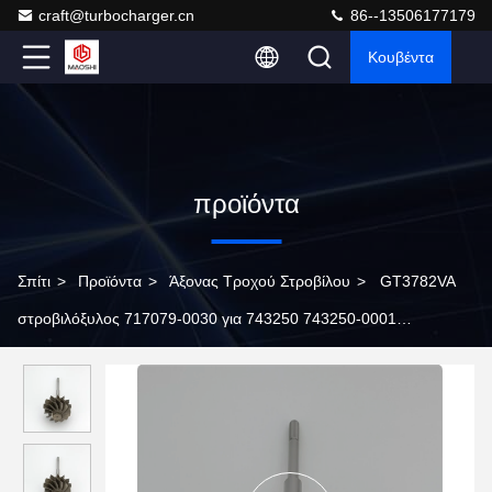
craft@turbocharger.cn
86--13506177179
Κουβέντα
προϊόντα
Σπίτι
>
Προϊόντα
>
Άξονας Τροχού Στροβίλου
>
GT3782VA
στροβιλόξυλος 717079-0030 για 743250 743250-0001
στροβιλοφόρους