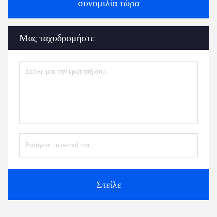
συνομιλία τώρα
Μας ταχυδρομήστε
Στείλε