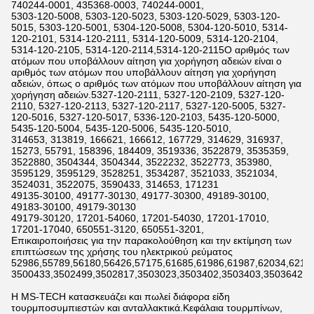
740244-0001, 435368-0003, 740244-0001,
5303-120-5008, 5303-120-5023, 5303-120-5029, 5303-120-
5015, 5303-120-5001, 5304-120-5008, 5304-120-5010, 5314-
120-2101, 5314-120-2111, 5314-120-5009, 5314-120-2104,
5314-120-2105, 5314-120-2114,5314-120-2115Ο αριθμός των
ατόμων που υποβάλλουν αίτηση για χορήγηση αδειών είναι ο
αριθμός των ατόμων που υποβάλλουν αίτηση για χορήγηση
αδειών, όπως ο αριθμός των ατόμων που υποβάλλουν αίτηση για
χορήγηση αδειών.5327-120-2111, 5327-120-2109, 5327-120-
2110, 5327-120-2113, 5327-120-2117, 5327-120-5005, 5327-
120-5016, 5327-120-5017, 5336-120-2103, 5435-120-5000,
5435-120-5004, 5435-120-5006, 5435-120-5010,
314653, 313819, 166621, 166612, 167729, 314629, 316937,
15273, 55791, 158396, 184409, 3519336, 3522879, 3535359,
3522880, 3504344, 3504344, 3522232, 3522773, 353980,
3595129, 3595129, 3528251, 3534287, 3521033, 3521034,
3524031, 3522075, 3590433, 314653, 171231
49135-30100, 49177-30130, 49177-30300, 49189-30100,
49183-30100, 49179-30130
49179-30120, 17201-54060, 17201-54030, 17201-17010,
17201-17040, 650551-3120, 650551-3201,
Επικαιροποιήσεις για την παρακολούθηση και την εκτίμηση των
επιπτώσεων της χρήσης του ηλεκτρικού ρεύματος
52986,55789,56180,56426,57175,61685,61986,61987,62034,6211
3500433,3502499,3502817,3503023,3503402,3503403,3503642,3
Η MS-TECH κατασκευάζει και πωλεί διάφορα είδη
τουρμποσυμπιεστών και ανταλλακτικά.Κεφάλαια τουρμπίνων,