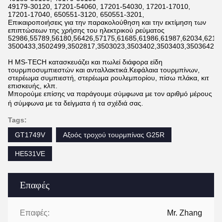
49179-30120, 17201-54060, 17201-54030, 17201-17010,
17201-17040, 650551-3120, 650551-3201,
Επικαιροποιήσεις για την παρακολούθηση και την εκτίμηση των
επιπτώσεων της χρήσης του ηλεκτρικού ρεύματος
52986,55789,56180,56426,57175,61685,61986,61987,62034,6211
3500433,3502499,3502817,3503023,3503402,3503403,3503642,3
Η MS-TECH κατασκευάζει και πωλεί διάφορα είδη
τουρμποσυμπιεστών και ανταλλακτικά.Κεφάλαια τουρμπίνων,
στερέωμα συμπιεστή, στερέωμα ρουλεμπορίου, πίσω πλάκα, κιτ
επισκευής, κλπ.
Μπορούμε επίσης να παράγουμε σύμφωνα με τον αριθμό μέρους
ή σύμφωνα με τα δείγματα ή τα σχέδιά σας.
Tags:
GT1749V
Αξοός τροχού τουρμπίνας G25R
HE531VE
Επαφές
Επαφές:
Mr. Zhang