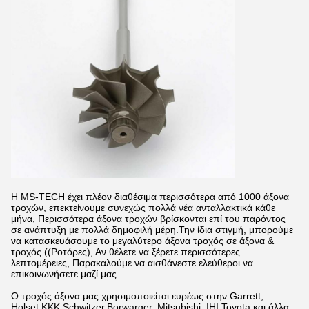
Η MS-TECH έχει πλέον διαθέσιμα περισσότερα από 1000 άξονα
τροχών, επεκτείνουμε συνεχώς πολλά νέα ανταλλακτικά κάθε
μήνα, Περισσότερα άξονα τροχών βρίσκονται επί του παρόντος
σε ανάπτυξη με πολλά δημοφιλή μέρη.Την ίδια στιγμή, μπορούμε
να κατασκευάσουμε το μεγαλύτερο άξονα τροχός σε άξονα &
τροχός ((Ροτόρες), Αν θέλετε να ξέρετε περισσότερες
λεπτομέρειες, Παρακαλούμε να αισθάνεστε ελεύθεροι να
επικοινωνήσετε μαζί μας.
Ο τροχός άξονα μας χρησιμοποιείται ευρέως στην Garrett,
Holset,KKK,Schwitzer,Borwarger, Mitsubishi, IHI,Toyota και άλλα