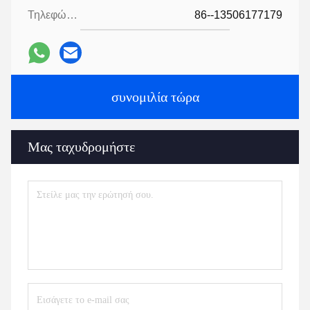
Τηλεφώνημα:
86--13506177179
συνομιλία τώρα
Μας ταχυδρομήστε