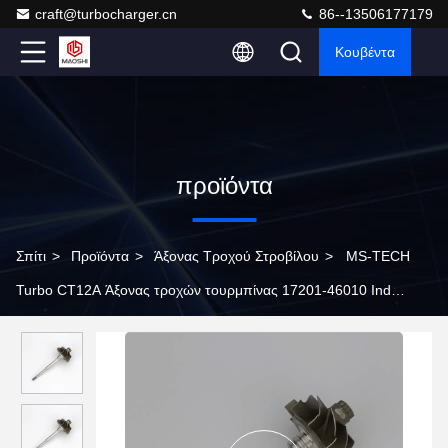
craft@turbocharger.cn
86--13506177179
Κουβέντα
προϊόντα
Σπίτι
>
Προϊόντα
>
Άξονας Τροχού Στροβίλου
>
MS-TECH
Turbo CT12A Άξονας τροχών τουρμπίνας 17201-46010 Ind
51,7mm Exd42mm Λεπίδες 9