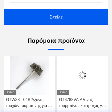
Στείλε
Παρόμοια προϊόντα
Βίντεο
Βίντεο
GTW38 T04B Άξονας
GT3788VA Άξονας
τροχών τουρμπίνης για τα
τουρμπίνας και τροχός για
τουρμποσυμπιεστήρια
759331-22 848212-2