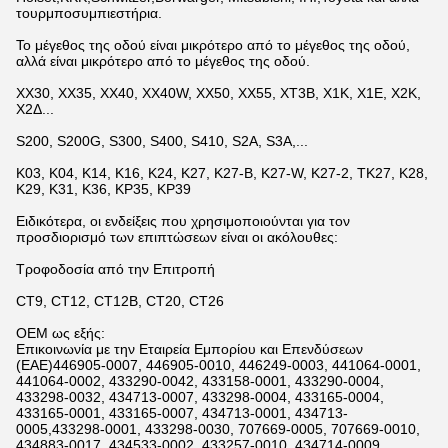
τουρμποσυμπιεστήρια.
Το μέγεθος της οδού είναι μικρότερο από το μέγεθος της οδού,
αλλά είναι μικρότερο από το μέγεθος της οδού.
ΧΧ30, ΧΧ35, ΧΧ40, ΧΧ40W, ΧΧ50, ΧΧ55, ΧΤ3Β, Χ1Κ, Χ1Ε, Χ2Κ,
Χ2Δ...
S200, S200G, S300, S400, S410, S2A, S3A,...
K03, K04, K14, K16, K24, K27, K27-B, K27-W, K27-2, TK27, K28,
K29, K31, K36, KP35, KP39
Ειδικότερα, οι ενδείξεις που χρησιμοποιούνται για τον
προσδιορισμό των επιπτώσεων είναι οι ακόλουθες:
Τροφοδοσία από την Επιτροπή
CT9, CT12, CT12B, CT20, CT26
OEM ως εξής:
Επικοινωνία με την Εταιρεία Εμπορίου και Επενδύσεων
(ΕΑΕ)446905-0007, 446905-0010, 446249-0003, 441064-0001,
441064-0002, 433290-0042, 433158-0001, 433290-0004,
433298-0032, 434713-0007, 433298-0004, 433165-0004,
433165-0001, 433165-0007, 434713-0001, 434713-
0005,433298-0001, 433298-0030, 707669-0005, 707669-0010,
434883-0017, 434533-0002, 433257-0010, 434714-0009,