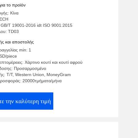
5i N54B30
για το προϊόν
γής: Κίνα
TECH
 GB/T 19001-2016 idt ISO 9001:2015
λου: TD03
ς και αποστολής
αγγελίας min: 1
USD/piece
πτομέρειες: Χάρτινο κουτί και κουτί αφρού
δοσης: Προσαρμοσμένο
ς: T/T, Western Union, MoneyGram
προσφοράς: 20000τμήματα/μήνα
τε την καλύτερη τιμή