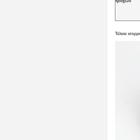
τροχών
Τέλεια ισορ