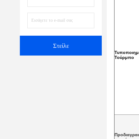
Στείλε
Τυποποιημ
Τούρμπο
Προδιαγρα