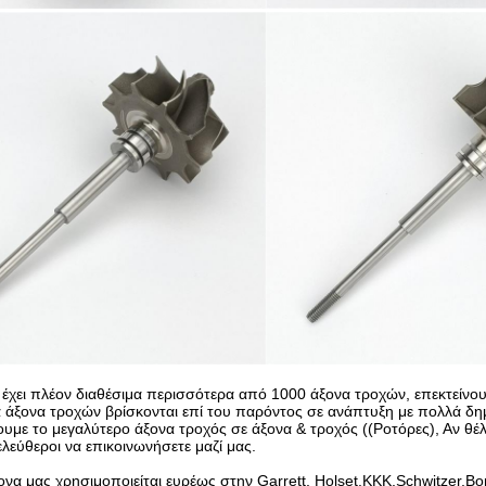
χει πλέον διαθέσιμα περισσότερα από 1000 άξονα τροχών, επεκτείνου
 άξονα τροχών βρίσκονται επί του παρόντος σε ανάπτυξη με πολλά δημ
υμε το μεγαλύτερο άξονα τροχός σε άξονα & τροχός ((Ροτόρες), Αν θέλ
ελεύθεροι να επικοινωνήσετε μαζί μας.
να μας χρησιμοποιείται ευρέως στην Garrett, Holset,KKK,Schwitzer,Borw