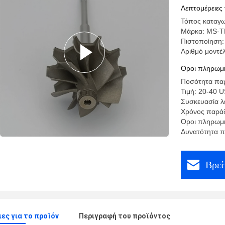
335i Z4 3
Λεπτομέρειες 
Τόπος καταγω
Μάρκα: MS-
Πιστοποίηση:
Αριθμό μοντέ
Όροι πληρωμή
Ποσότητα παρ
Τιμή: 20-40 
Συσκευασία λε
Χρόνος παρά
Όροι πληρωμή
Δυνατότητα 
Βρεί
ες για το προϊόν
Περιγραφή του προϊόντος