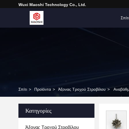
Wuxi Maoshi Technology Co., Ltd.
Σπίτ
Σπίτι
>
Προϊόντα
>
Άξονας Τροχού Στροβίλου
>
Αναβάθμ
Κατηγορίες
Άξονας Τροχού Στροβίλου