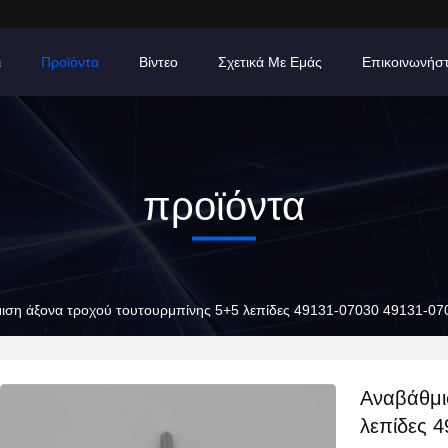
ι
Προϊόντα
Βίντεο
Σχετικά Με Εμάς
Επικοινωνήσ
προϊόντα
ιση άξονα τροχού τουτουρμπίνης 5+5 λεπίδες 49131-07030 49131-070
Αναβάθμι
λεπίδες 