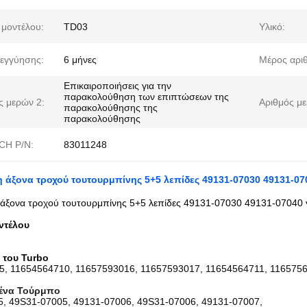
 μοντέλου:
TD03
Υλικό:
εγγύησης:
6 μήνες
Μέρος αριθ
Επικαιροποιήσεις για την
παρακολούθηση των επιπτώσεων της
ς μερών 2:
Αριθμός με
παρακολούθησης της
παρακολούθησης
CH P/N:
83011248
 άξονα τροχού τουτουρμπίνης 5+5 λεπίδες 49131-07030 49131-070
άξονα τροχού τουτουρμπίνης 5+5 λεπίδες 49131-07030 49131-07040 
ντέλου
 του Turbo
5, 11654564710, 11657593016, 11657593017, 11654564711, 116575
ένα Τούρμπο
, 49S31-07005, 49131-07006, 49S31-07006, 49131-07007,