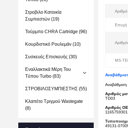
Αριθμό
Στροβιλο Κατοικία
Συμπιεστών
(19)
Εποχή 
Τούρμπο CHRA Cartridge
(96)
Αριθμό
Κουρδιστικό Ρουλεμάν
(10)
Συσκευές Επισκευής
(30)
MS-TE
Εναλλακτικά Μέρη Του
Αναβάθμιση
Τύπου Turbo
(83)
Αναβάθμιση 
ΣΤΡΟΒΙΛΟΣΥΜΠΙΕΣΤΗΣ
(55)
Αριθμός μο
TD03
Κλαπέτο Τριγμού Wastegate
Αριθμός OE
(8)
1165759301
Τυποποιημ
49131-07005