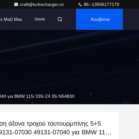
craft@turbocharger.cn
86--13506177179
τε Μαζί Μας
Κουβέντα
Greek
40 για BMW 115i 335i Z4 35i N54B30
ση άξονα τροχού τουτουρμπίνης 5+5
49131-07030 49131-07040 για BMW 115i