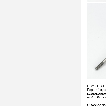
Η MS-TECH έ
Περισσότερα
κατασκευάσο
αισθανθείτε 
Ο τροχός άξο