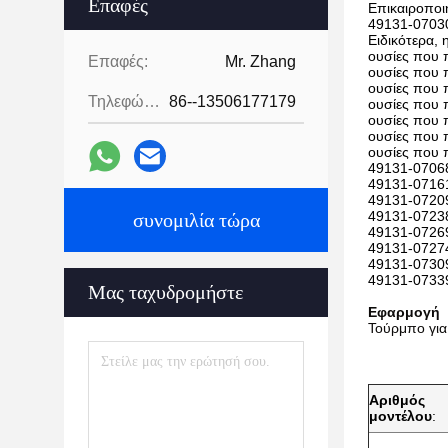
Επαφές
Επικαιροποι
49131-07030
Ειδικότερα,
ουσίες που 
Επαφές:
Mr. Zhang
ουσίες που 
ουσίες που 
Τηλεφώνημα:
86--13506177179
ουσίες που 
ουσίες που 
ουσίες που 
ουσίες που 
49131-07068
49131-07161
49131-07209
49131-07238
συνομιλία τώρα
49131-07269
49131-07274
49131-07309
49131-0733
Μας ταχυδρομήστε
Εφαρμογή
Τούρμπο για
Αριθμός
μοντέλου
: