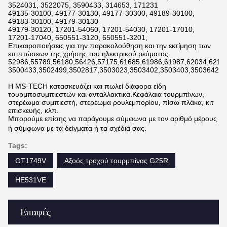
3524031, 3522075, 3590433, 314653, 171231
49135-30100, 49177-30130, 49177-30300, 49189-30100,
49183-30100, 49179-30130
49179-30120, 17201-54060, 17201-54030, 17201-17010,
17201-17040, 650551-3120, 650551-3201,
Επικαιροποιήσεις για την παρακολούθηση και την εκτίμηση των
επιπτώσεων της χρήσης του ηλεκτρικού ρεύματος
52986,55789,56180,56426,57175,61685,61986,61987,62034,6211
3500433,3502499,3502817,3503023,3503402,3503403,3503642,3
Η MS-TECH κατασκευάζει και πωλεί διάφορα είδη
τουρμποσυμπιεστών και ανταλλακτικά.Κεφάλαια τουρμπίνων,
στερέωμα συμπιεστή, στερέωμα ρουλεμπορίου, πίσω πλάκα, κιτ
επισκευής, κλπ.
Μπορούμε επίσης να παράγουμε σύμφωνα με τον αριθμό μέρους
ή σύμφωνα με τα δείγματα ή τα σχέδιά σας.
Tags:
GT1749V
Αξοός τροχού τουρμπίνας G25R
HE531VE
Επαφές