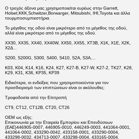
Ο τροχός άξονα μας χρησιμοποιείται ευρέως στην Garrett,
Holset,KKK,Schwitzer,Borwarger, Mitsubishi, IHI,Toyota και άλλα
τουρμποσυμπιεστήρια.
Το μέγεθος της οδού είναι μικρότερο από το μέγεθος της οδού,
αλλά είναι μικρότερο από το μέγεθος της οδού.
ΧΧ30, ΧΧ35, ΧΧ40, ΧΧ40W, ΧΧ50, ΧΧ55, ΧΤ3Β, Χ1Κ, Χ1Ε, Χ2Κ,
Χ2Δ...
S200, S200G, S300, S400, S410, S2A, S3A,...
K03, K04, K14, K16, K24, K27, K27-B, K27-W, K27-2, TK27, K28,
K29, K31, K36, KP35, KP39
Ειδικότερα, οι ενδείξεις που χρησιμοποιούνται για τον
προσδιορισμό των επιπτώσεων είναι οι ακόλουθες:
Τροφοδοσία από την Επιτροπή
CT9, CT12, CT12B, CT20, CT26
OEM ως εξής:
Επικοινωνία με την Εταιρεία Εμπορίου και Επενδύσεων
(ΕΑΕ)446905-0007, 446905-0010, 446249-0003, 441064-0001,
441064-0002, 433290-0042, 433158-0001, 433290-0004,
433298-0032, 434713-0007, 433298-0004, 433165-0004,