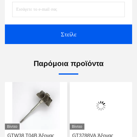
Στείλε
Παρόμοια προϊόντα
Βίντεο
Βίντεο
GTW38 T04B Άξονας
GT3788VA Άξονας