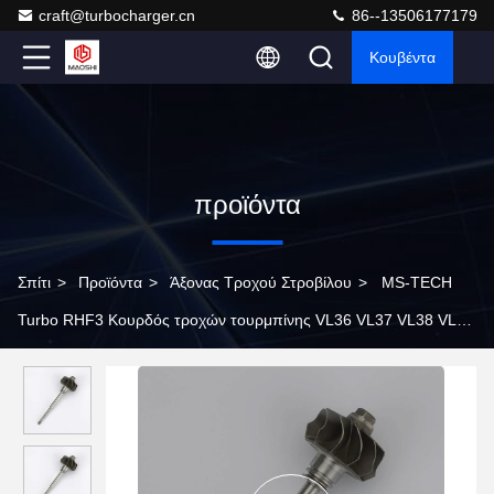
craft@turbocharger.cn
86--13506177179
Κουβέντα
προϊόντα
Σπίτι
>
Προϊόντα
>
Άξονας Τροχού Στροβίλου
>
MS-TECH
Turbo RHF3 Κουρδός τροχών τουρμπίνης VL36 VL37 VL38 VL39
Fit Turbos Ind 32.85mm Exd 29.5mm Λεπίδες 11