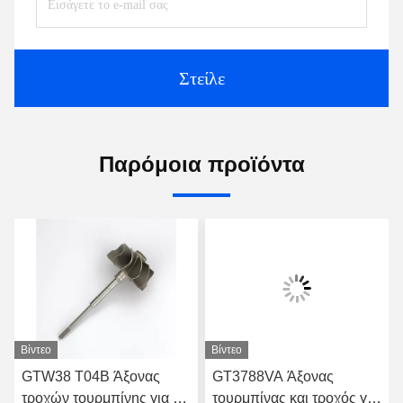
Στείλε
Παρόμοια προϊόντα
Βίντεο
Βίντεο
GTW38 T04B Άξονας
GT3788VA Άξονας
τροχών τουρμπίνης για τα
τουρμπίνας και τροχός για