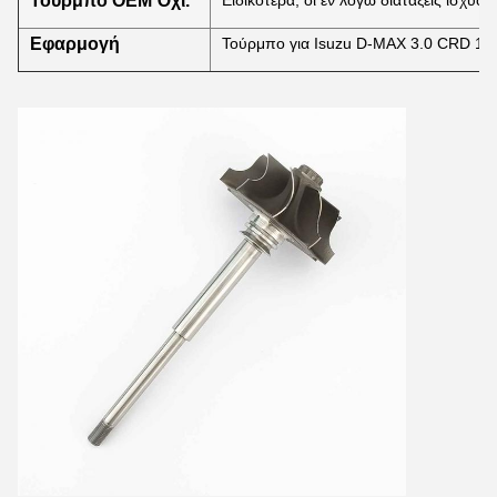
Τούρμπο OEM Όχι.
Ειδικότερα, οι εν λόγω διατάξεις ισχύου
Εφαρμογή
Τούρμπο για Isuzu D-MAX 3.0 CRD 16