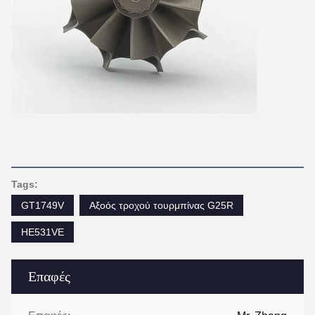
Tags:
GT1749V
Αξοός τροχού τουρμπίνας G25R
HE531VE
Επαφές