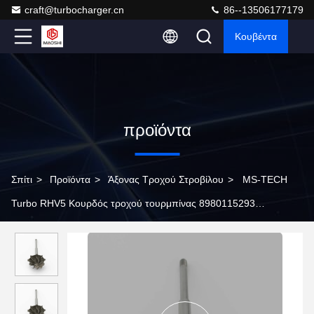
craft@turbocharger.cn
86--13506177179
Κουβέντα
προϊόντα
Σπίτι
>
Προϊόντα
>
Άξονας Τροχού Στροβίλου
>
MS-TECH
Turbo RHV5 Κουρδός τροχού τουρμπίνας 8980115293
VBD30013 Fit Turbos Ind 53.1mm Exd 40.1mm Blades9