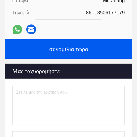
Επαφές:
Mr. Zhang
Τηλεφώνημα:
86--13506177179
συνομιλία τώρα
Μας ταχυδρομήστε