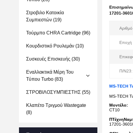
Επισημαίν
Στροβιλο Κατοικία
17201-3601
Συμπιεστών
(19)
Αριθμό
Τούρμπο CHRA Cartridge
(96)
Εποχή 
Κουρδιστικό Ρουλεμάν
(10)
Επικεφ
Συσκευές Επισκευής
(30)
Π/Ν23:
Εναλλακτικά Μέρη Του
Τύπου Turbo
(83)
MS-TECH Tu
ΣΤΡΟΒΙΛΟΣΥΜΠΙΕΣΤΗΣ
(55)
MS-TECH Tur
Κλαπέτο Τριγμού Wastegate
Μοντέλο:
CT10
(8)
Π
Τέχνη
N
αμ
17201-3601