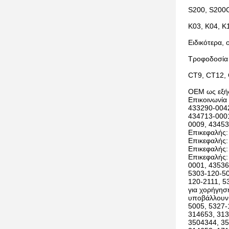
S200, S200G
K03, K04, K
Ειδικότερα, 
Τροφοδοσία
CT9, CT12,
OEM ως εξή
Επικοινωνία
433290-0042
434713-0001
0009, 43453
Επικεφαλής:
Επικεφαλής:
Επικεφαλής:
Επικεφαλής:
0001, 43536
5303-120-50
120-2111, 5
για χορήγησ
υποβάλλουν 
5005, 5327-
314653, 313
3504344, 35