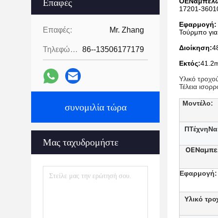
Επαφές
ΟΕ
N
αμπελ
17201-3601
Εφαρμογή:
Επαφές:
Mr. Zhang
Τούρμπο για
Διοίκηση:
4
Τηλεφώνημα:
86--13506177179
Εκτός:
41.2
Υλικό τροχο
Τέλεια ισορ
Μοντέλο:
συνομιλία τώρα
Π
Τέχνη
N
α
Μας ταχυδρομήστε
ΟΕ
N
αμπε
Εφαρμογή:
Υλικό τρο