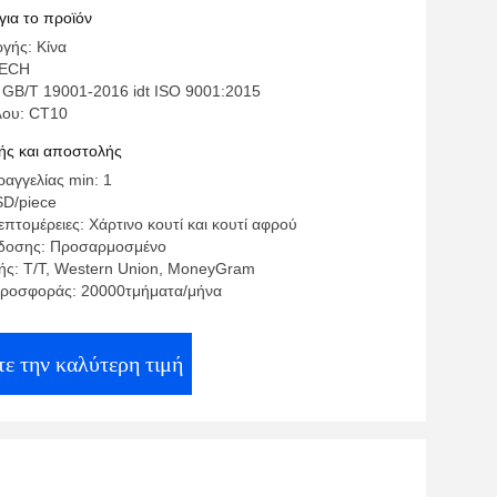
mm Λεπίδες 10
για το προϊόν
γής: Κίνα
TECH
 GB/T 19001-2016 idt ISO 9001:2015
λου: CT10
ς και αποστολής
αγγελίας min: 1
SD/piece
πτομέρειες: Χάρτινο κουτί και κουτί αφρού
δοσης: Προσαρμοσμένο
ς: T/T, Western Union, MoneyGram
προσφοράς: 20000τμήματα/μήνα
τε την καλύτερη τιμή