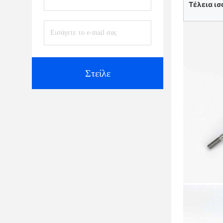
Τέλεια ισ
Στείλε