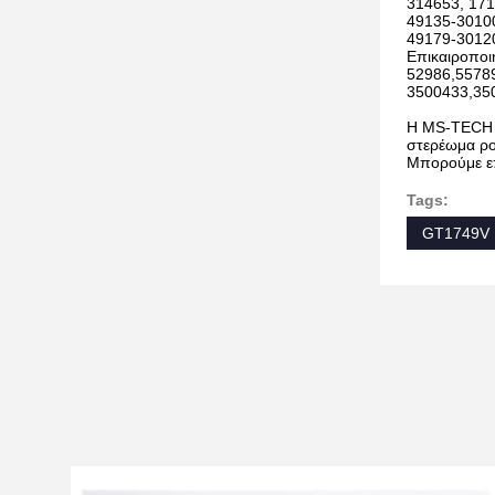
314653, 17
49135-30100
49179-30120
Επικαιροποι
52986,5578
3500433,35
Η MS-TECH κ
στερέωμα ρο
Μπορούμε επ
Tags:
GT1749V