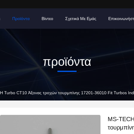
ι
Προϊόντα
Βίντεο
Σχετικά Με Εμάς
Επικοινωνήσ
προϊόντα
 Turbo CT10 Άξονας τροχών τουρμπίνης 17201-36010 Fit Turbos In
MS-TECH 
τουρμπίν