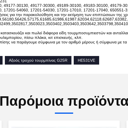
1231
, 49177-30130, 49177-30300, 49189-30100, 49183-30100, 49179-3
, 17201-54060, 17201-54030, 17201-17010, 17201-17040, 650551-3
ήσεις για την παρακολούθηση και την εκτίμηση των επιπτώσεων της χρ
9,56180,56426,57175,61685,61986,61987,62034,62118,62687,63382
02499,3502817,3503023,3503402,3503403,3503642,3503798,350410
ατασκευάζει και πωλεί διάφορα είδη τουρμποσυμπιεστών και ανταλλα
υλεμπορίου, πίσω πλάκα, κιτ επισκευής, κλπ.
ίσης να παράγουμε σύμφωνα με τον αριθμό μέρους ή σύμφωνα με τα δ
Αξοός τροχού τουρμπίνας G25R
HE531VE
Παρόμοια προϊόντ