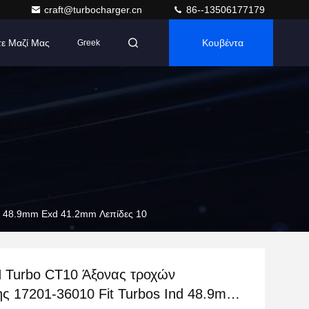
craft@turbocharger.cn
86--13506177179
τε Μαζί Μας
Κουβέντα
Greek
d 48.9mm Exd 41.2mm Λεπίδες 10
Turbo CT10 Άξονας τροχών
ης 17201-36010 Fit Turbos Ind 48.9mm