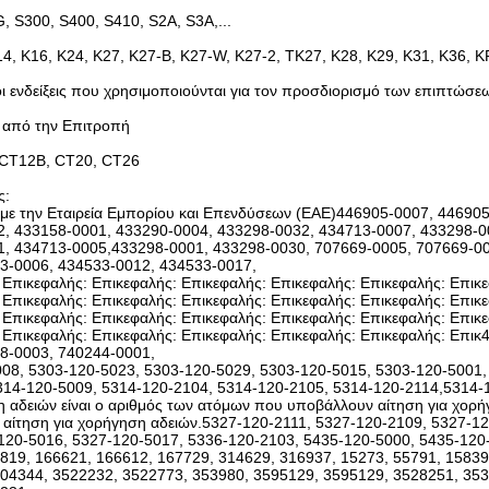
, S300, S400, S410, S2A, S3A,...
14, K16, K24, K27, K27-B, K27-W, K27-2, TK27, K28, K29, K31, K36, 
οι ενδείξεις που χρησιμοποιούνται για τον προσδιορισμό των επιπτώσεω
 από την Επιτροπή
 CT12B, CT20, CT26
ς:
 με την Εταιρεία Εμπορίου και Επενδύσεων (ΕΑΕ)446905-0007, 44690
, 433158-0001, 433290-0004, 433298-0032, 434713-0007, 433298-0
, 434713-0005,433298-0001, 433298-0030, 707669-0005, 707669-00
3-0006, 434533-0012, 434533-0017,
 Επικεφαλής: Επικεφαλής: Επικεφαλής: Επικεφαλής: Επικεφαλής: Επικε
 Επικεφαλής: Επικεφαλής: Επικεφαλής: Επικεφαλής: Επικεφαλής: Επικε
 Επικεφαλής: Επικεφαλής: Επικεφαλής: Επικεφαλής: Επικεφαλής: Επικε
 Επικεφαλής: Επικεφαλής: Επικεφαλής: Επικεφαλής: Επικεφαλής: Επι
8-0003, 740244-0001,
08, 5303-120-5023, 5303-120-5029, 5303-120-5015, 5303-120-5001,
314-120-5009, 5314-120-2104, 5314-120-2105, 5314-120-2114,5314
η αδειών είναι ο αριθμός των ατόμων που υποβάλλουν αίτηση για χορ
αίτηση για χορήγηση αδειών.5327-120-2111, 5327-120-2109, 5327-12
120-5016, 5327-120-5017, 5336-120-2103, 5435-120-5000, 5435-120
819, 166621, 166612, 167729, 314629, 316937, 15273, 55791, 1583
04344, 3522232, 3522773, 353980, 3595129, 3595129, 3528251, 353