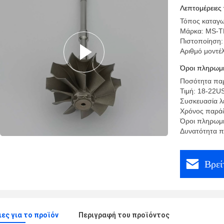
Exd 41.2
Λεπτομέρειες 
Τόπος καταγω
Μάρκα: MS-
Πιστοποίηση:
Αριθμό μοντέ
Όροι πληρωμή
Ποσότητα παρ
Τιμή: 18-22U
Συσκευασία λε
Χρόνος παρά
Όροι πληρωμή
Δυνατότητα 
Βρεί
ες για το προϊόν
Περιγραφή του προϊόντος