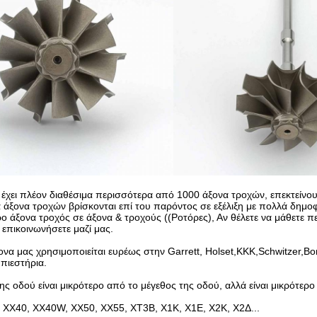
χει πλέον διαθέσιμα περισσότερα από 1000 άξονα τροχών, επεκτείνου
 άξονα τροχών βρίσκονται επί του παρόντος σε εξέλιξη με πολλά δημο
ρο άξονα τροχός σε άξονα & τροχούς ((Ροτόρες), Αν θέλετε να μάθετε 
 επικοινωνήσετε μαζί μας.
να μας χρησιμοποιείται ευρέως στην Garrett, Holset,KKK,Schwitzer,Borw
πιεστήρια.
ης οδού είναι μικρότερο από το μέγεθος της οδού, αλλά είναι μικρότερ
 ΧΧ40, ΧΧ40W, ΧΧ50, ΧΧ55, ΧΤ3Β, Χ1Κ, Χ1Ε, Χ2Κ, Χ2Δ...