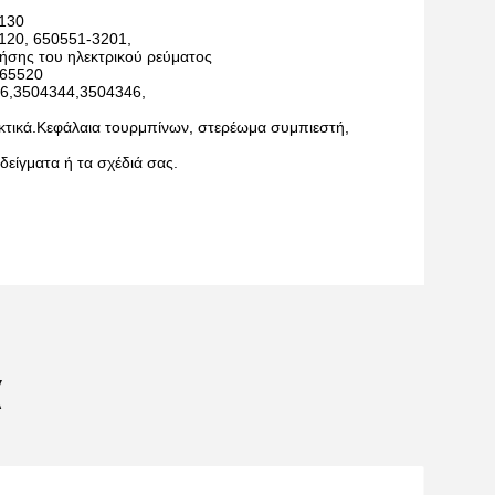
0130
120, 650551-3201,
ήσης του ηλεκτρικού ρεύματος
,65520
6,3504344,3504346,
κτικά.Κεφάλαια τουρμπίνων, στερέωμα συμπιεστή,
είγματα ή τα σχέδιά σας.
α